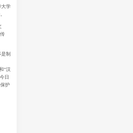
华大学
势。
文
的传
事是制
和“汉
今日
的保护