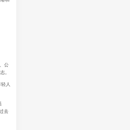
场、公
标志。
年轻人
活
过去