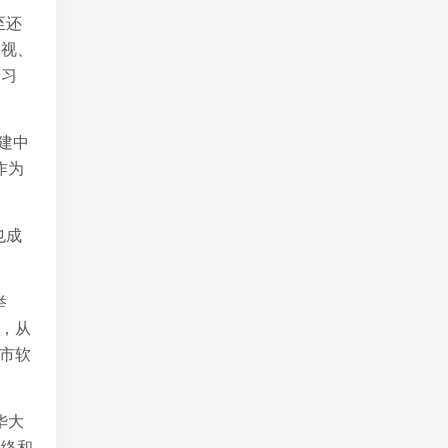
至还
央视、
研习
建中
作为
也成
举
，从
市软
华大
脉络和