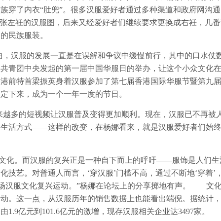
汉族穿了内衣“肚兜”。很多汉服爱好者通过多种渠道和政府网沟
一张左衽的汉服图，后来又经爱好者们继续要求更换成右衽，几番
确的民族服装。
曲，汉服的发展一直是在误解和争议中缓慢前行，其中的口水仗
，由共青团中央发起的第一届中国华服日的举办，让这个小众文化
香港前特首梁振英身着汉服参加了第七届香港国际华服节暨第九
固定下来，成为一个一年一度的节日。
来越多的短视频让汉服普及变得更加顺利。现在，汉服已不再被
种生活方式——这样的改变，在杨娜看来，就是汉服爱好者们始
是文化。而汉服的复兴正是一种自下而上的呼吁——服饰是人们生
化技艺。对普通人而言，‘穿汉服’门槛不高，通过不断地‘穿着’
一场汉服文化复兴运动。”杨娜在论坛上的分享掷地有声。 文
动。这一点，从汉服历年的销售数据上也能看出端倪。据统计，2
1.9亿元到101.6亿元的激增，现存汉服相关企业达3497家。