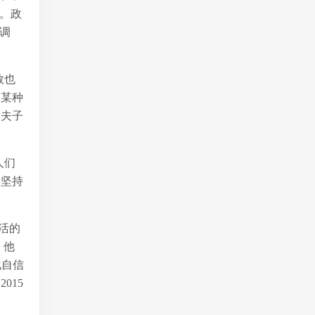
通。政
调
数也
在某种
届夫子
人们
终坚持
活的
，他
化自信
015