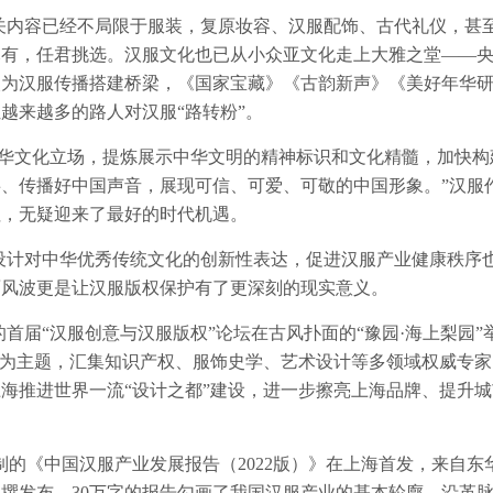
关内容已经不局限于服装，复原妆容、汉服配饰、古代礼仪，甚
尽有，任君挑选。汉服文化也已从小众亚文化走上大雅之堂——
次为汉服传播搭建桥梁，《国家宝藏》《古韵新声》《美好年华
越来越多的路人对汉服“路转粉”。
中华文化立场，提炼展示中华文明的精神标识和文化精髓，加快构
、传播好中国声音，展现可信、可爱、可敬的中国形象。”汉服
征，无疑迎来了最好的时代机遇。
设计对中华优秀传统文化的创新性表达，促进汉服产业健康秩序
面风波更是让汉服版权保护有了更深刻的现实意义。
首届“汉服创意与汉服版权”论坛在古风扑面的“豫园·海上梨园”
”为主题，汇集知识产权、服饰史学、艺术设计等多领域权威专家
海推进世界一流“设计之都”建设，进一步擦亮上海品牌、提升城
的《中国汉服产业发展报告（2022版）》在上海首发，来自东
撰发布，30万字的报告勾画了我国汉服产业的基本轮廓、沿革