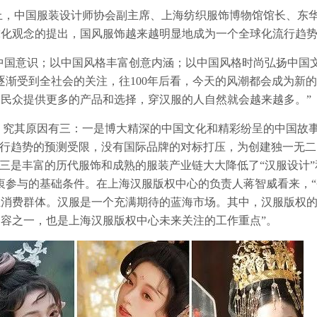
坛上，中国服装设计师协会副主席、上海纺织服饰博物馆馆长、东
球化观念的提出，国风服饰越来越明显地成为一个全球化流行趋
中国意识；以中国风格丰富创意内涵；以中国风格时尚弘扬中国
逐渐受到全社会的关注，往100年后看，今天的风潮都会成为新
民众提供更多的产品和选择，穿汉服的人自然就会越来越多。”
点，究其原因有三：一是博大精深的中国文化和精彩纷呈的中国故
流行趋势的预测受限，没有国际品牌的对标打压，为创建独一无二
；三是丰富的历代服饰和成熟的服装产业链大大降低了“汉服设计”
衷参与的基础条件。在上海汉服版权中心的负责人蒋智威看来，“
轻消费群体。汉服是一个充满期待的蓝海市场。其中，汉服版权
容之一，也是上海汉服版权中心未来关注的工作重点”。