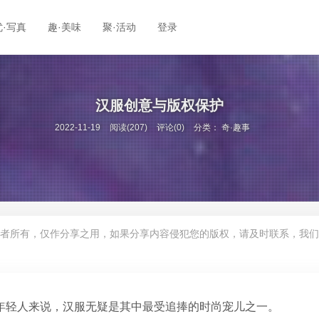
优·写真
趣·美味
聚·活动
登录
汉服创意与版权保护
2022-11-19
阅读(207)
评论(0)
分类：
奇·趣事
者所有，仅作分享之用，如果分享内容侵犯您的版权，请及时联系，我们
下年轻人来说，汉服无疑是其中最受追捧的时尚宠儿之一。